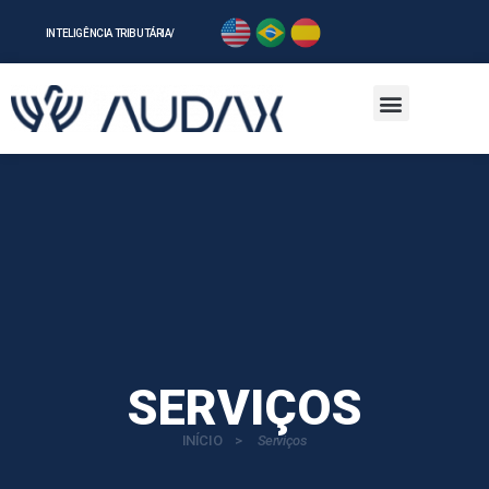
INTELIGÊNCIA TRIBUTÁRIAㅤ/
SERVIÇOS
INÍCIOﾠ>
ﾠServiços